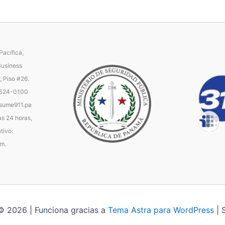
acífica,
Business
, Piso #26.
 524-0100
ume911.pa
as 24 horas,
tivo:
.m.
© 2026 | Funciona gracias a
Tema Astra para WordPress
| 