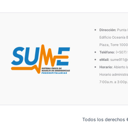
Dirección:
Punta P
Edificio Oceanía 
Plaza, Torre 1000
Teléfono:
(+507)
eMail:
sume911@s
Horario:
Abierto l
Horario administra
7:00a.m. a 3:00p
Todos los derechos 