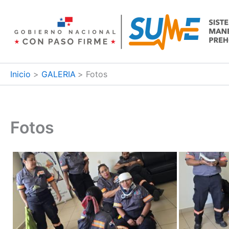
Ir
al
contenido
Inicio
GALERIA
Fotos
Fotos