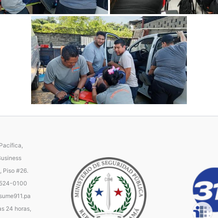
acífica,
Business
, Piso #26.
 524-0100
ume911.pa
as 24 horas,