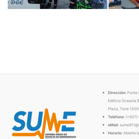
Dirección:
Punta P
Edificio Oceanía 
Plaza, Torre 1000
Teléfono:
(+507)
eMail:
sume911@s
Horario:
Abierto l