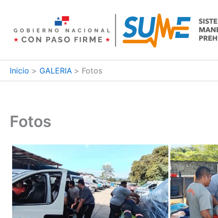
Ir
al
contenido
Inicio
GALERIA
Fotos
Fotos