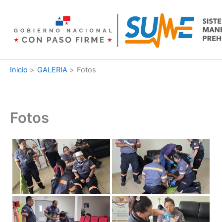
Ir
al
contenido
Inicio
GALERIA
Fotos
Fotos