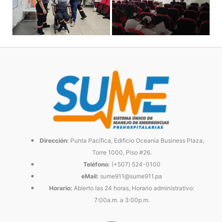
Dirección:
Punta Pacífica, Edificio Oceanía Business Plaza,
Torre 1000, Piso #26.
Teléfono:
(+507) 524-0100
eMail:
sume911@sume911.pa
Horario:
Abierto las 24 horas, Horario administrativo:
7:00a.m. a 3:00p.m.