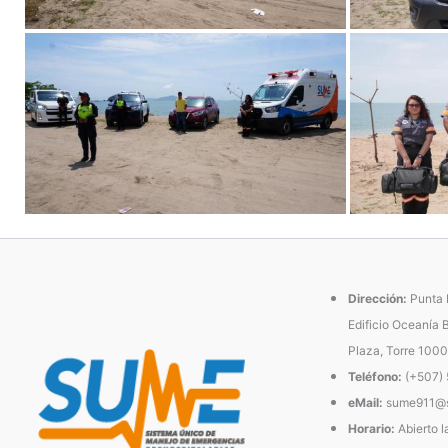
Dirección:
Punta P
Edificio Oceanía 
Plaza, Torre 1000
Teléfono:
(+507)
eMail:
sume911@s
Horario:
Abierto l