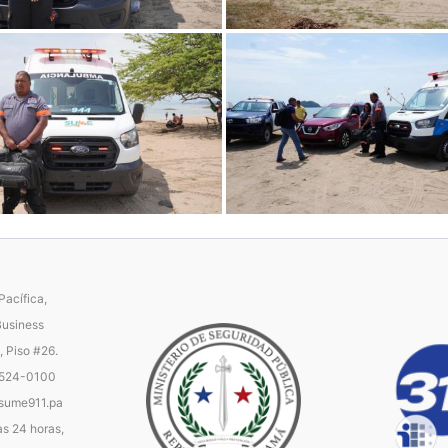
acífica,
Business
, Piso #26.
 524-0100
ume911.pa
as 24 horas,