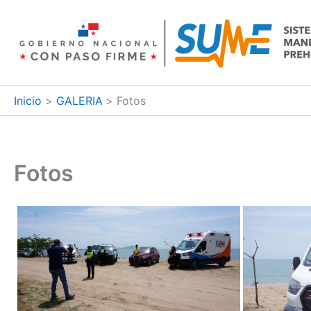
Ir
al
contenido
Inicio
GALERIA
Fotos
Fotos