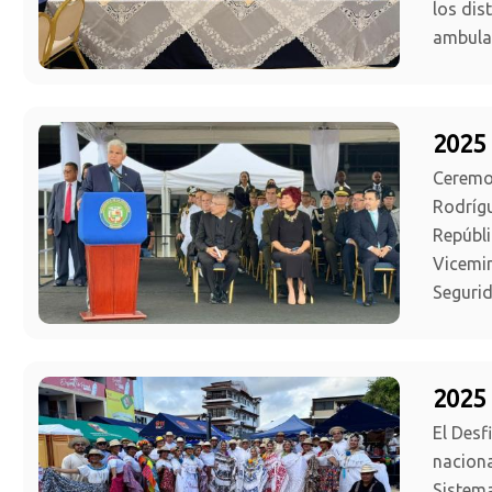
los dis
ambulan
2025 
Ceremon
Rodrígu
Repúbli
Vicemin
Segurid
2025 
El Desf
naciona
Sistema