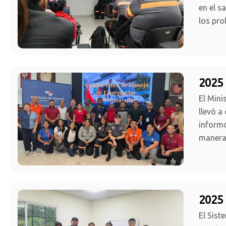
en el s
los pro
2025 
El Mini
llevó a
informó
manera 
2025 
El Sist