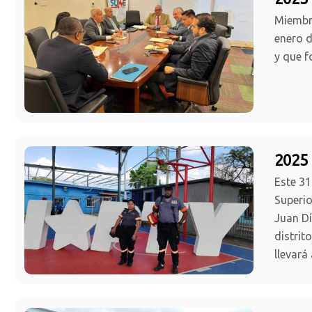
Miembro
enero d
y que f
2025 
Este 31
Superio
Juan Dí
distrit
llevará