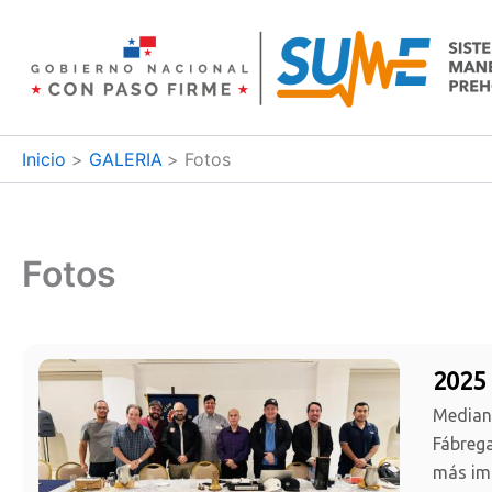
Ir
al
contenido
Inicio
GALERIA
Fotos
Fotos
2025 
Mediant
Fábrega
más imp