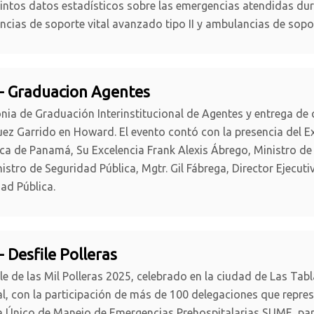
tintos datos estadísticos sobre las emergencias atendidas dur
cias de soporte vital avanzado tipo II y ambulancias de sopo
- Graduacion Agentes
ia de Graduación Interinstitucional de Agentes y entrega de 
ez Garrido en Howard. El evento contó con la presencia del Ex
ca de Panamá, Su Excelencia Frank Alexis Ábrego, Ministro de S
istro de Seguridad Pública, Mgtr. Gil Fábrega, Director Ejecut
ad Pública.
- Desfile Polleras
ile de las Mil Polleras 2025, celebrado en la ciudad de Las Tabl
l, con la participación de más de 100 delegaciones que represe
 Único de Manejo de Emergencias Prehospitalarias SUME, parti