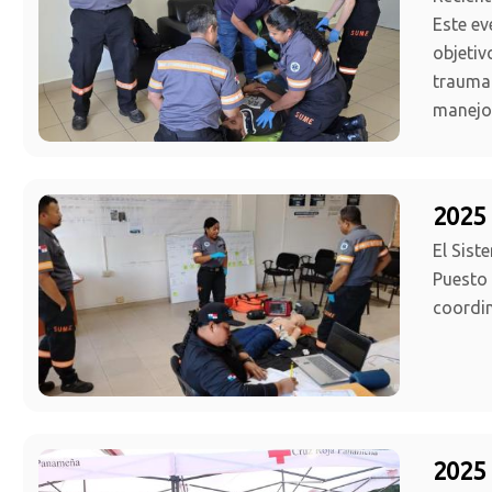
Este ev
objetiv
traumat
manejo
2025
El Sist
Puesto 
coordin
2025 