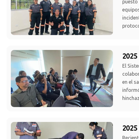
puesto 
equipos
inciden
protoco
2025 
El Sist
colabor
en el s
informó
hinchaz
2025 
Recient