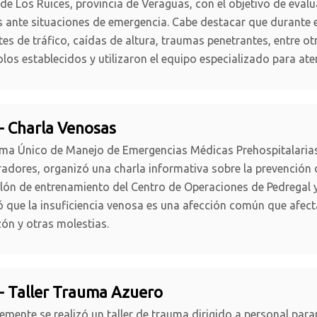
de Los Ruices, provincia de Veraguas, con el objetivo de eval
 ante situaciones de emergencia. Cabe destacar que durante e
tes de tráfico, caídas de altura, traumas penetrantes, entre ot
los establecidos y utilizaron el equipo especializado para ate
- Charla Venosas
ema Único de Manejo de Emergencias Médicas Prehospitalaria
adores, organizó una charla informativa sobre la prevención de
alón de entrenamiento del Centro de Operaciones de Pedregal y
 que la insuficiencia venosa es una afección común que afecta
ón y otras molestias.
- Taller Trauma Azuero
emente se realizó un taller de trauma dirigido a personal par