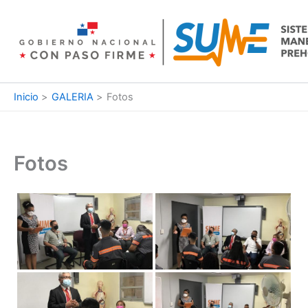
Ir
al
contenido
Inicio
GALERIA
Fotos
Fotos