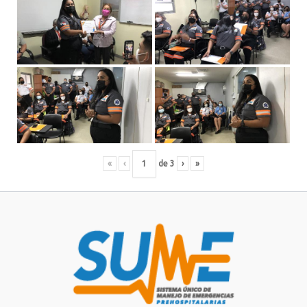
«
‹
de
3
›
»