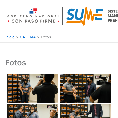
Ir
al
contenido
Inicio
GALERIA
Fotos
Fotos