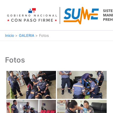
Ir
al
contenido
Inicio
GALERIA
Fotos
Fotos