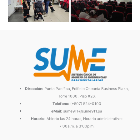
Dirección:
Punta Pacífica, Edificio Oceanía Business Plaza,
Torre 1000, Piso #26.
Teléfono:
(+507) 524-0100
eMail:
sume911@sume911.pa
Horario:
Abierto las 24 horas, Horario administrativo:
7:00a.m. a 3:00p.m.