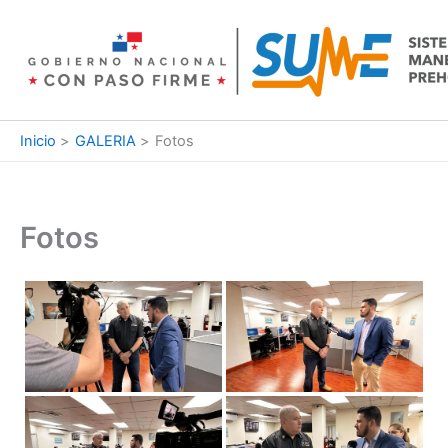
Ir
al
contenido
Inicio
GALERIA
Fotos
Fotos