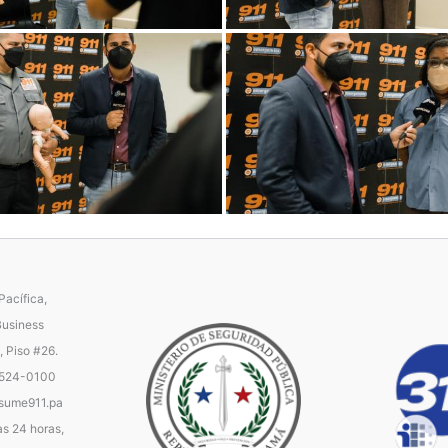
acífica,
Business
, Piso #26.
 524-0100
ume911.pa
as 24 horas,