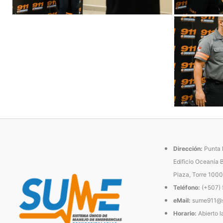
Dirección:
Punta P
Edificio Oceanía 
Plaza, Torre 1000
Teléfono:
(+507)
eMail:
sume911@s
Horario:
Abierto l