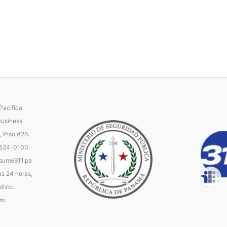
acífica,
Business
, Piso #26.
 524-0100
ume911.pa
as 24 horas,
tivo:
.m.