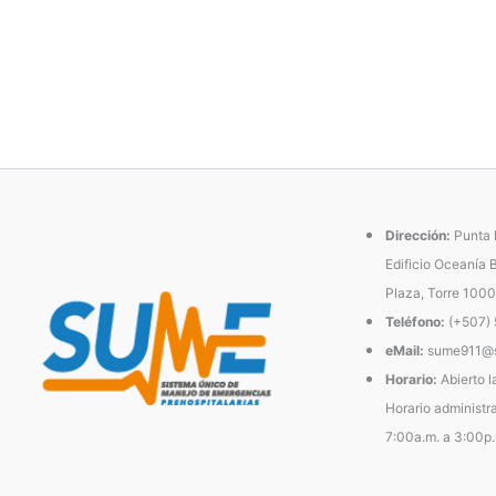
Dirección:
Punta P
Edificio Oceanía 
Plaza, Torre 1000
Teléfono:
(+507)
eMail:
sume911@s
Horario:
Abierto l
Horario administra
7:00a.m. a 3:00p