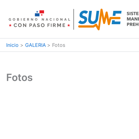
Ir
al
contenido
Inicio
GALERIA
Fotos
Fotos