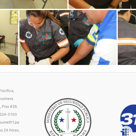
acífica,
Business
, Piso #26.
 524-0100
ume911.pa
as 24 horas,