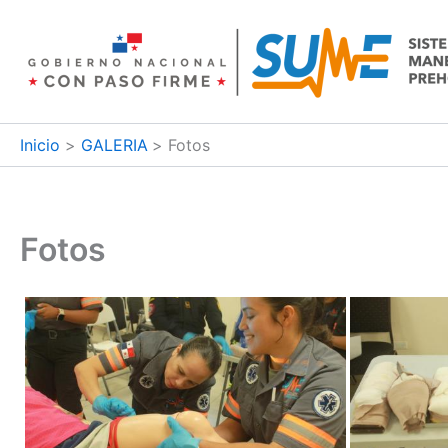
Ir
al
contenido
Inicio
GALERIA
Fotos
Fotos