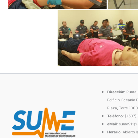
Dirección:
Punta P
Edificio Oceanía 
Plaza, Torre 1000
Teléfono:
(+507)
eMail:
sume911@s
Horario:
Abierto l