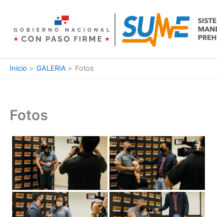
Ir
al
contenido
Inicio
GALERIA
Fotos
Fotos