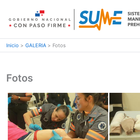
Ir
al
contenido
Inicio
GALERIA
Fotos
Fotos