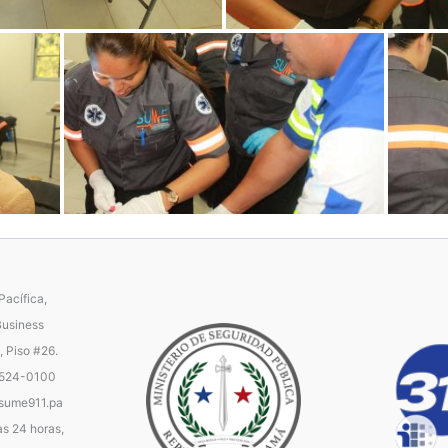
acífica,
Business
, Piso #26.
 524-0100
ume911.pa
as 24 horas,