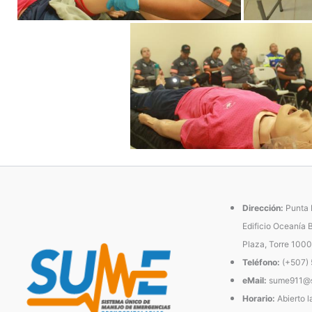
Dirección:
Punta P
Edificio Oceanía 
Plaza, Torre 1000
Teléfono:
(+507)
eMail:
sume911@s
Horario:
Abierto l