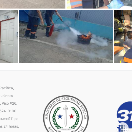
acífica,
Business
, Piso #26.
 524-0100
ume911.pa
as 24 horas,