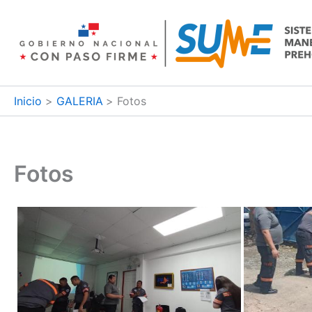
Ir
al
contenido
Inicio
GALERIA
Fotos
Fotos