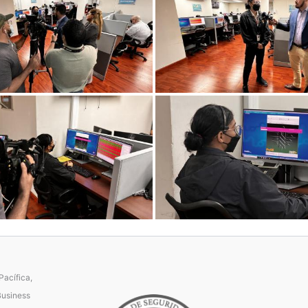
acífica,
Business