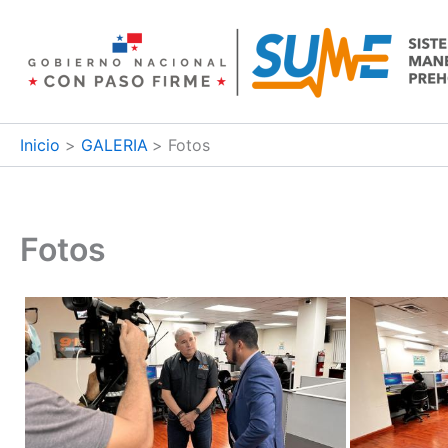
Ir
al
contenido
Inicio
GALERIA
Fotos
Fotos