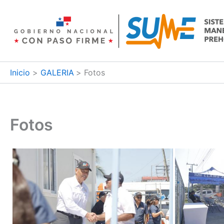
Ir
al
contenido
Inicio
GALERIA
Fotos
Fotos