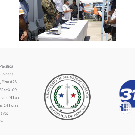
acífica,
Business
, Piso #26.
 524-0100
ume911.pa
as 24 horas,
tivo:
.m.