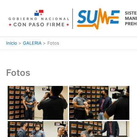
Ir
al
contenido
Inicio
GALERIA
Fotos
Fotos