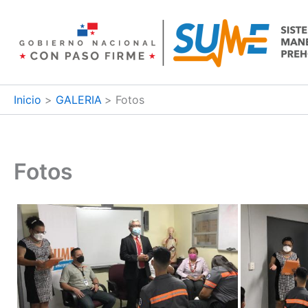
Ir
al
contenido
Inicio
GALERIA
Fotos
Fotos