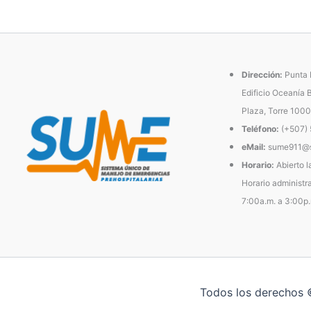
Dirección:
Punta P
Edificio Oceanía 
Plaza, Torre 1000
Teléfono:
(+507)
eMail:
sume911@s
Horario:
Abierto l
Horario administra
7:00a.m. a 3:00p
Todos los derechos 