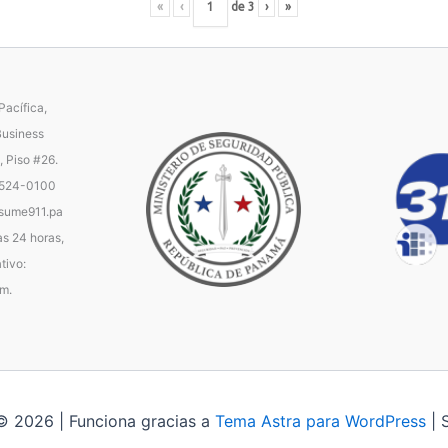
«
‹
de
3
›
»
acífica,
Business
, Piso #26.
 524-0100
ume911.pa
as 24 horas,
tivo:
.m.
© 2026 | Funciona gracias a
Tema Astra para WordPress
| 