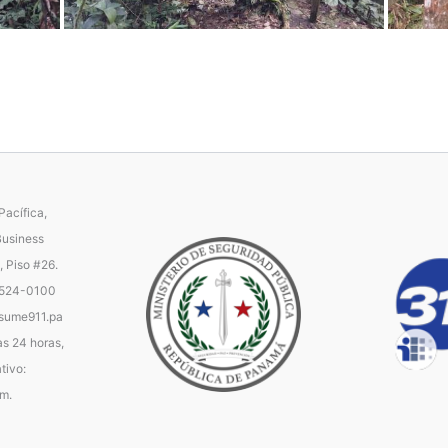
acífica,
Business
, Piso #26.
 524-0100
ume911.pa
as 24 horas,
tivo:
.m.