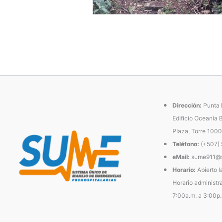
Dirección:
Punta P
Edificio Oceanía 
Plaza, Torre 1000
Teléfono:
(+507)
eMail:
sume911@s
Horario:
Abierto l
Horario administra
7:00a.m. a 3:00p