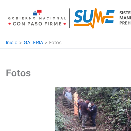
Ir
al
contenido
Inicio
GALERIA
Fotos
Fotos