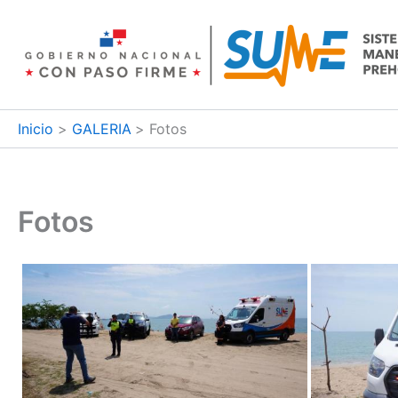
Ir
al
contenido
Inicio
GALERIA
Fotos
Fotos