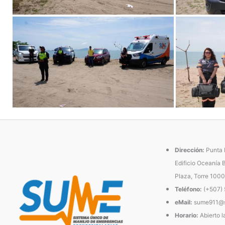
Dirección:
Punta P
Edificio Oceanía 
Plaza, Torre 1000
Teléfono:
(+507)
eMail:
sume911@s
Horario:
Abierto l