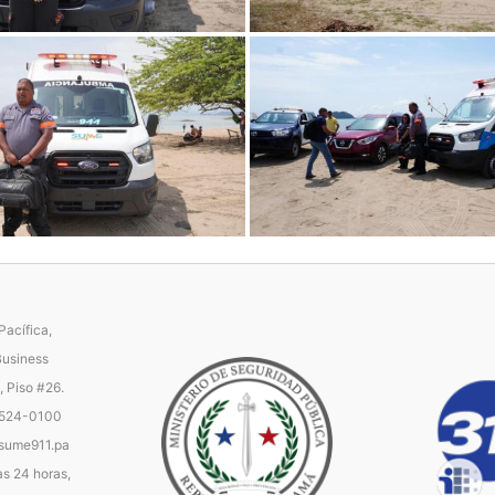
acífica,
Business
, Piso #26.
 524-0100
ume911.pa
as 24 horas,