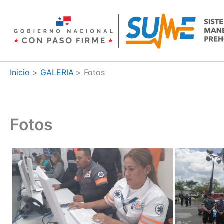
Ir
al
contenido
Inicio
GALERIA
Fotos
Fotos