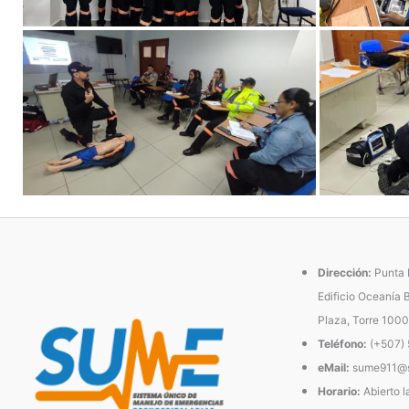
Dirección:
Punta P
Edificio Oceanía 
Plaza, Torre 1000
Teléfono:
(+507)
eMail:
sume911@s
Horario:
Abierto l