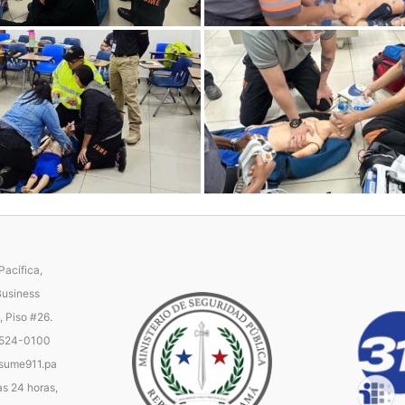
acífica,
Business
, Piso #26.
 524-0100
ume911.pa
as 24 horas,