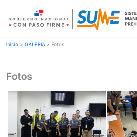
Ir
al
contenido
Inicio
GALERIA
Fotos
Fotos