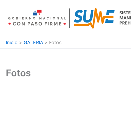
Ir
al
contenido
Inicio
GALERIA
Fotos
Fotos