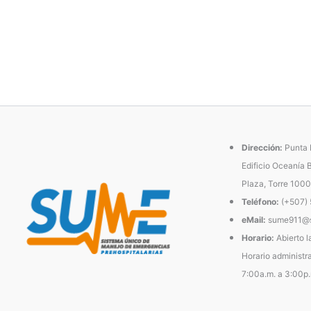
Dirección:
Punta P
Edificio Oceanía 
Plaza, Torre 1000
Teléfono:
(+507)
eMail:
sume911@s
Horario:
Abierto l
Horario administra
7:00a.m. a 3:00p