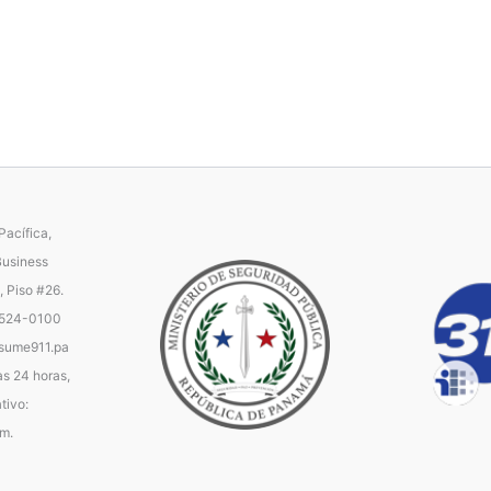
acífica,
Business
, Piso #26.
 524-0100
ume911.pa
as 24 horas,
tivo:
.m.