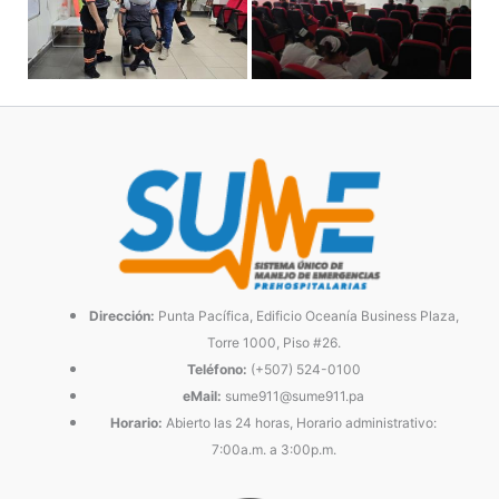
Dirección:
Punta Pacífica, Edificio Oceanía Business Plaza,
Torre 1000, Piso #26.
Teléfono:
(+507) 524-0100
eMail:
sume911@sume911.pa
Horario:
Abierto las 24 horas, Horario administrativo:
7:00a.m. a 3:00p.m.