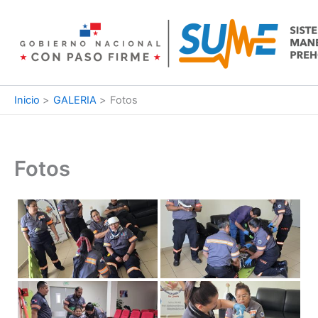
Ir
al
contenido
Inicio
GALERIA
Fotos
Fotos