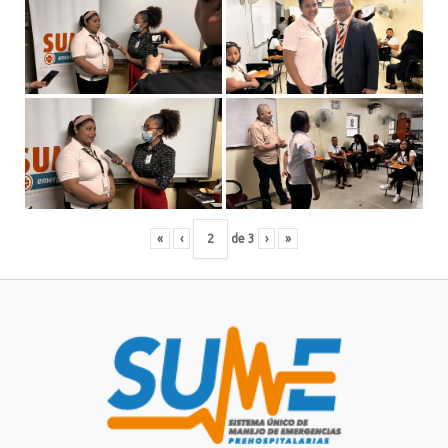
«
‹
de
3
›
»