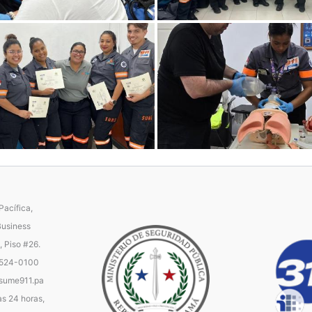
acífica,
Business
, Piso #26.
 524-0100
ume911.pa
as 24 horas,