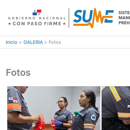
Ir
al
contenido
Inicio
GALERIA
Fotos
Fotos