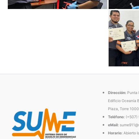
Dirección:
Punta P
Edificio Oceanía 
Plaza, Torre 1000
Teléfono:
(+507)
eMail:
sume911@s
Horario:
Abierto l