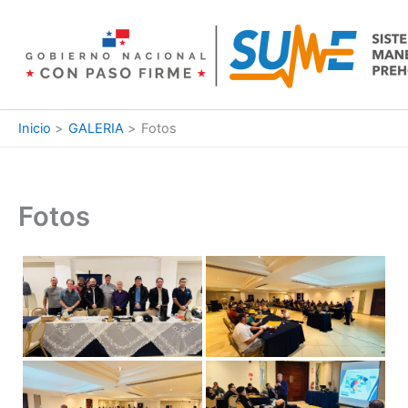
Ir
al
contenido
Inicio
GALERIA
Fotos
Fotos