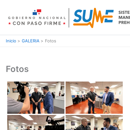
Ir
al
contenido
Inicio
GALERIA
Fotos
Fotos