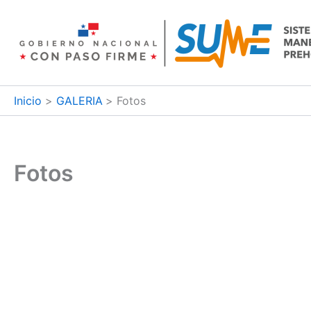
Ir
al
contenido
Inicio
GALERIA
Fotos
Fotos