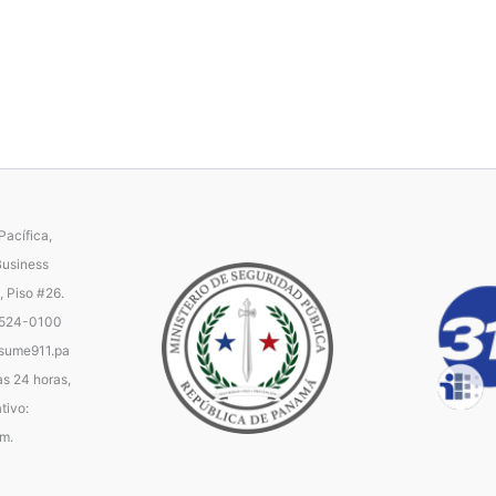
acífica,
Business
, Piso #26.
 524-0100
ume911.pa
as 24 horas,
tivo:
.m.