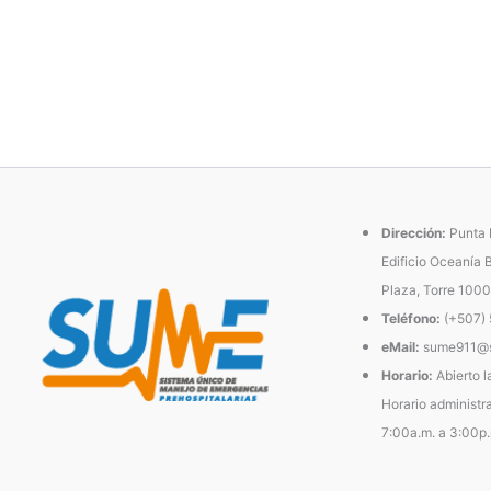
Dirección:
Punta P
Edificio Oceanía 
Plaza, Torre 1000
Teléfono:
(+507)
eMail:
sume911@s
Horario:
Abierto l
Horario administra
7:00a.m. a 3:00p