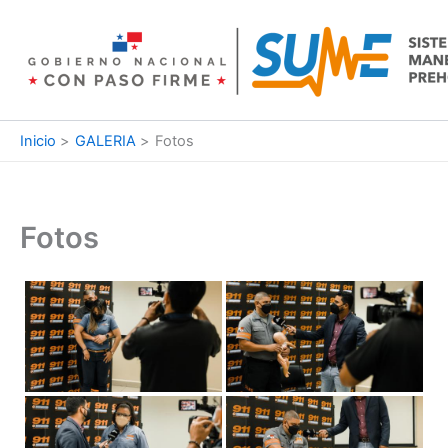
Ir
al
contenido
Inicio
GALERIA
Fotos
Fotos