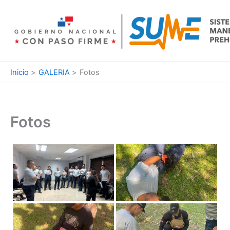
Ir
al
contenido
Inicio
GALERIA
Fotos
Fotos