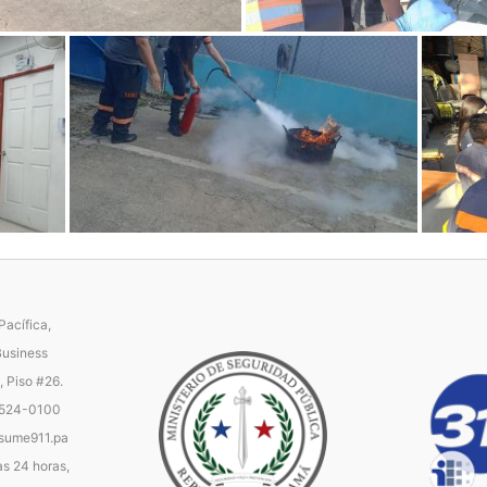
acífica,
Business
, Piso #26.
 524-0100
ume911.pa
as 24 horas,