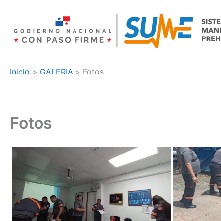
Ir
al
contenido
Inicio
GALERIA
Fotos
Fotos