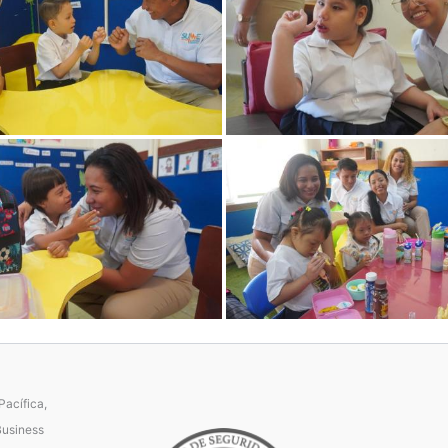
acífica,
Business