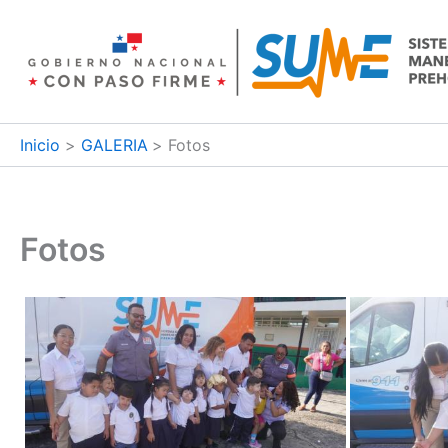
Ir
al
contenido
Inicio
GALERIA
Fotos
Fotos