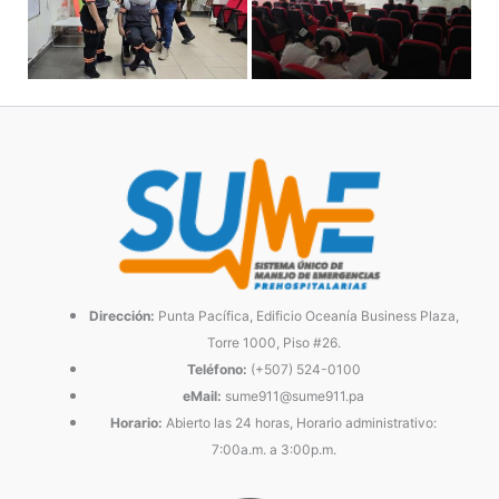
Dirección:
Punta Pacífica, Edificio Oceanía Business Plaza,
Torre 1000, Piso #26.
Teléfono:
(+507) 524-0100
eMail:
sume911@sume911.pa
Horario:
Abierto las 24 horas, Horario administrativo:
7:00a.m. a 3:00p.m.