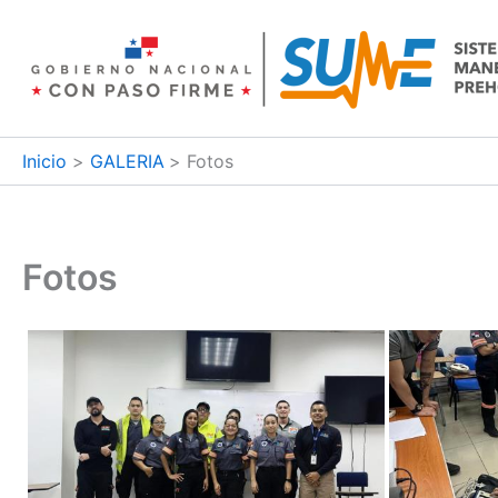
Ir
al
contenido
Inicio
GALERIA
Fotos
Fotos