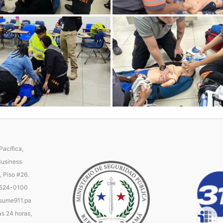
acífica,
Business
, Piso #26.
 524-0100
ume911.pa
as 24 horas,