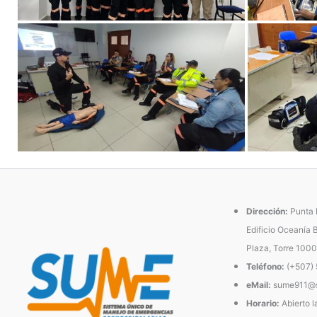
Dirección:
Punta P
Edificio Oceanía 
Plaza, Torre 1000
Teléfono:
(+507)
eMail:
sume911@s
Horario:
Abierto l