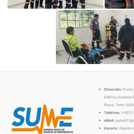
Dirección:
Punta P
Edificio Oceanía 
Plaza, Torre 1000
Teléfono:
(+507)
eMail:
sume911@s
Horario:
Abierto l