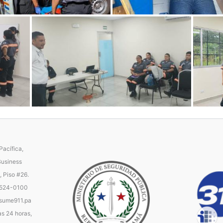
acífica,
Business
, Piso #26.
 524-0100
ume911.pa
as 24 horas,