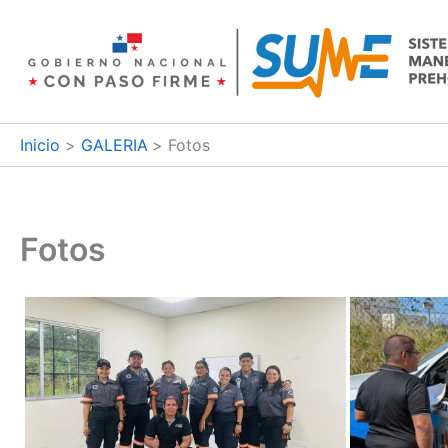
Ir
al
contenido
Inicio
GALERIA
Fotos
Fotos