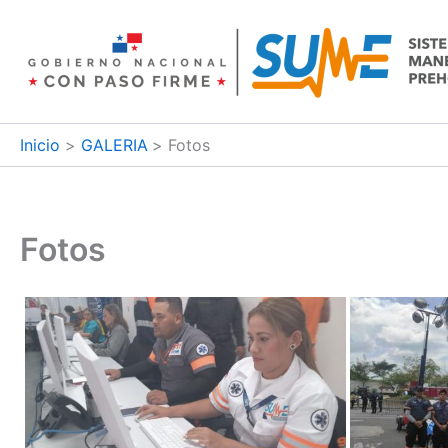
Ir
al
contenido
Inicio
GALERIA
Fotos
Fotos