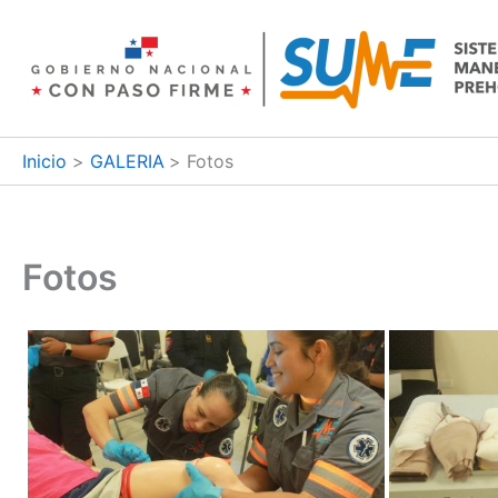
Ir
al
contenido
Inicio
GALERIA
Fotos
Fotos