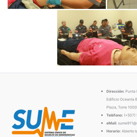
Dirección:
Punta P
Edificio Oceanía 
Plaza, Torre 1000
Teléfono:
(+507)
eMail:
sume911@s
Horario:
Abierto l