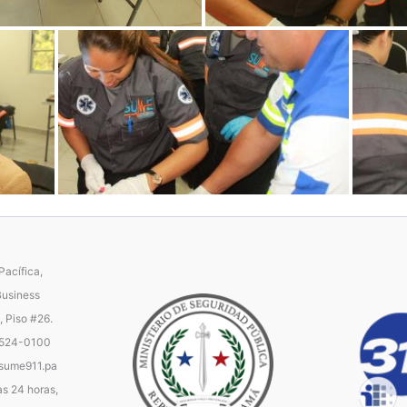
acífica,
Business
, Piso #26.
 524-0100
ume911.pa
as 24 horas,