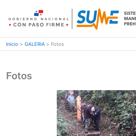
Ir
al
contenido
Inicio
GALERIA
Fotos
Fotos