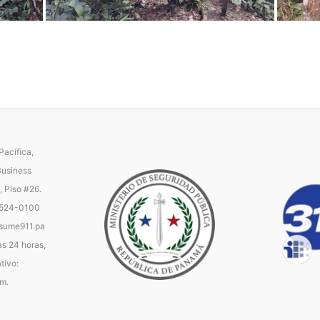
acífica,
Business
, Piso #26.
 524-0100
ume911.pa
as 24 horas,
tivo:
.m.