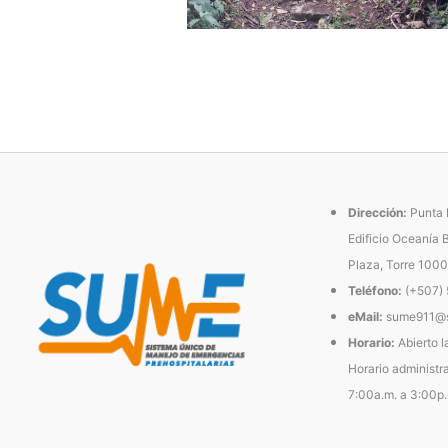
Dirección:
Punta P
Edificio Oceanía 
Plaza, Torre 1000
Teléfono:
(+507)
eMail:
sume911@s
Horario:
Abierto l
Horario administra
7:00a.m. a 3:00p