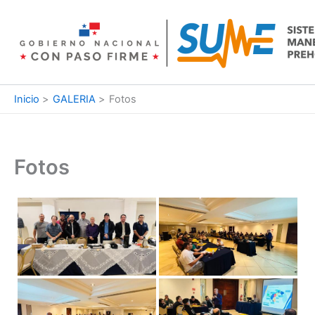
Ir
al
contenido
Inicio
GALERIA
Fotos
Fotos