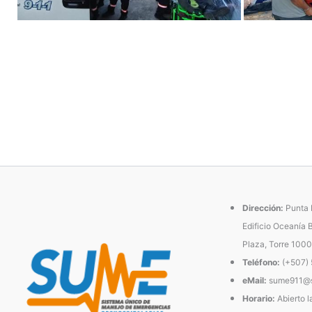
Dirección:
Punta P
Edificio Oceanía 
Plaza, Torre 1000
Teléfono:
(+507)
eMail:
sume911@s
Horario:
Abierto l