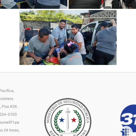
acífica,
Business
, Piso #26.
 524-0100
ume911.pa
as 24 horas,