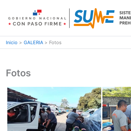
Ir
al
contenido
Inicio
GALERIA
Fotos
Fotos