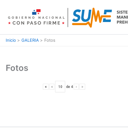
Ir
al
contenido
Inicio
GALERIA
Fotos
Fotos
«
‹
de
4
›
»