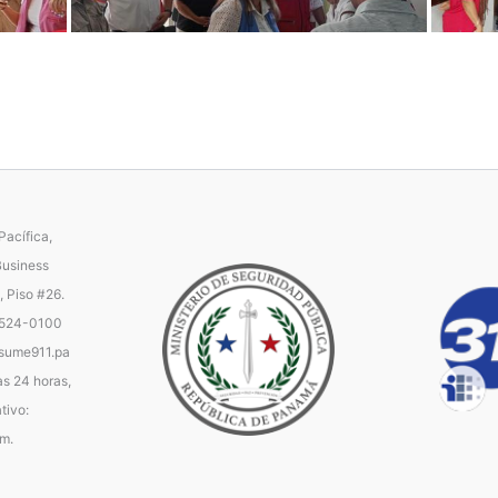
acífica,
Business
, Piso #26.
 524-0100
ume911.pa
as 24 horas,
tivo:
.m.