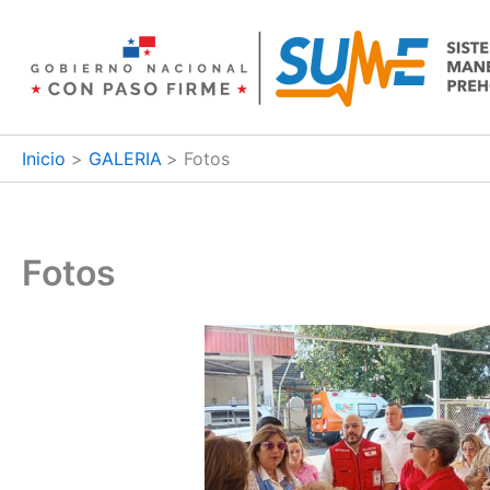
Ir
al
contenido
Inicio
GALERIA
Fotos
Fotos