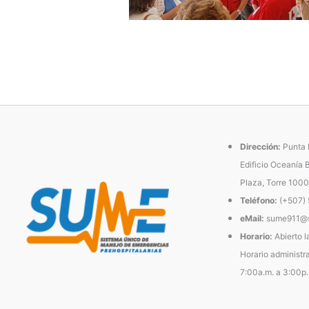
Dirección:
Punta P
Edificio Oceanía 
Plaza, Torre 1000
Teléfono:
(+507)
eMail:
sume911@s
Horario:
Abierto l
Horario administra
7:00a.m. a 3:00p