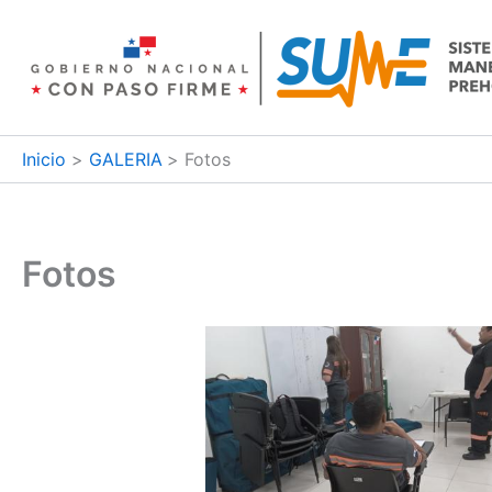
Ir
al
contenido
Inicio
GALERIA
Fotos
Fotos