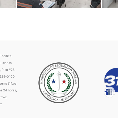
acífica,
Business
, Piso #26.
 524-0100
ume911.pa
as 24 horas,
tivo:
.m.