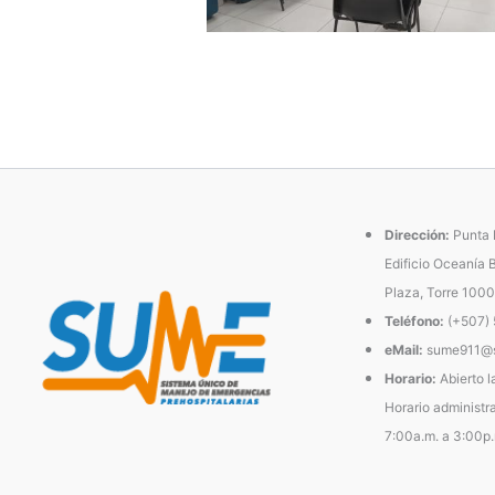
Dirección:
Punta P
Edificio Oceanía 
Plaza, Torre 1000
Teléfono:
(+507)
eMail:
sume911@s
Horario:
Abierto l
Horario administra
7:00a.m. a 3:00p