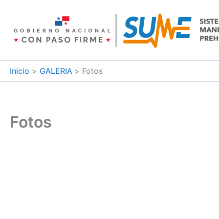
Ir
al
contenido
Inicio
GALERIA
Fotos
Fotos