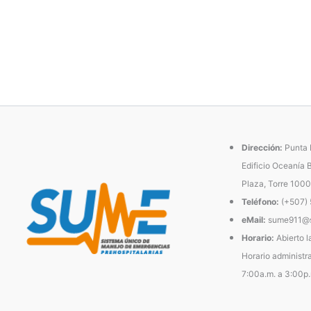
Dirección:
Punta P
Edificio Oceanía 
Plaza, Torre 1000
Teléfono:
(+507)
eMail:
sume911@s
Horario:
Abierto l
Horario administra
7:00a.m. a 3:00p