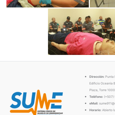
Dirección:
Punta P
Edificio Oceanía 
Plaza, Torre 1000
Teléfono:
(+507)
eMail:
sume911@s
Horario:
Abierto l