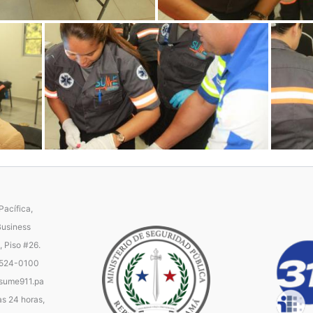
acífica,
Business
, Piso #26.
 524-0100
ume911.pa
as 24 horas,