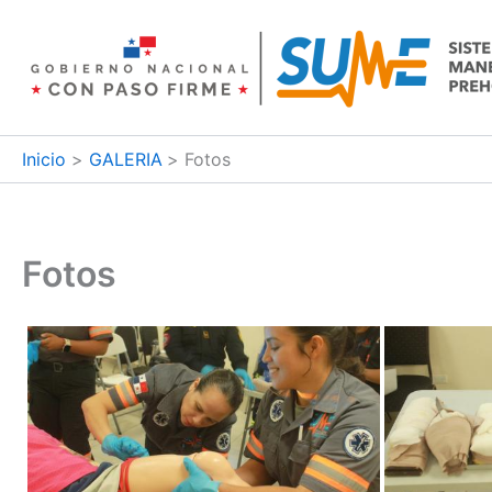
Ir
al
contenido
Inicio
GALERIA
Fotos
Fotos