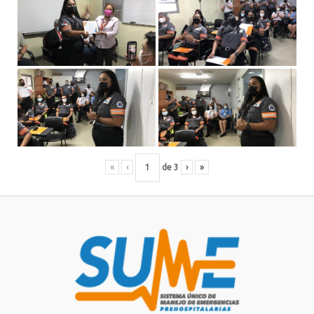
«
‹
de
3
›
»