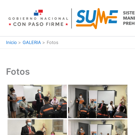
Ir
al
contenido
Inicio
GALERIA
Fotos
Fotos