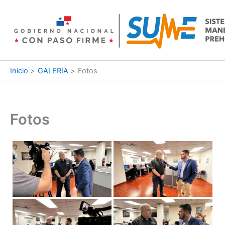
Ir
al
contenido
Inicio
GALERIA
Fotos
Fotos